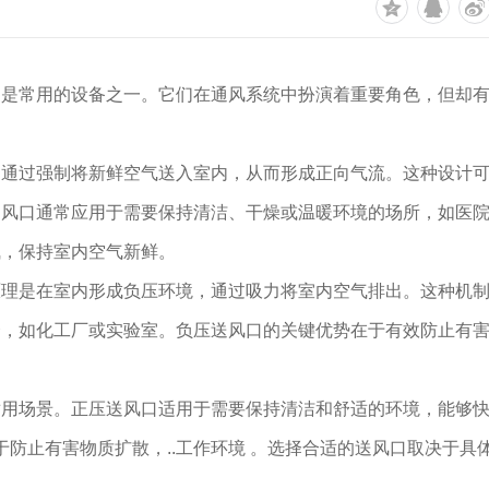
口是常用的设备之一。它们在通风系统中扮演着重要角色，但却
通过强制将新鲜空气送入室内，从而形成正向气流。这种设计可.
送风口通常应用于需要保持清洁、干燥或温暖环境的场所，如医
气，保持室内空气新鲜。
原理是在室内形成负压环境，通过吸力将室内空气排出。这种机
合，如化工厂或实验室。负压送风口的关键优势在于有效防止有
适用场景。正压送风口适用于需要保持清洁和舒适的环境，能够
于防止有害物质扩散，..工作环境 。选择合适的送风口取决于具