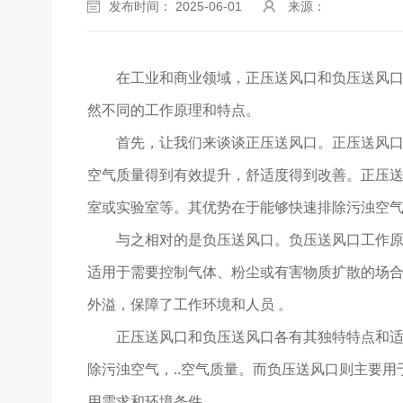
发布时间： 2025-06-01
来源：
在工业和商业领域，正压送风口和负压送风
然不同的工作原理和特点。
首先，让我们来谈谈正压送风口。正压送风口
空气质量得到有效提升，舒适度得到改善。正压
室或实验室等。其优势在于能够快速排除污浊空
与之相对的是负压送风口。负压送风口工作
适用于需要控制气体、粉尘或有害物质扩散的场
外溢，保障了工作环境和人员 。
正压送风口和负压送风口各有其独特特点和
除污浊空气，..空气质量。而负压送风口则主要用
用需求和环境条件。