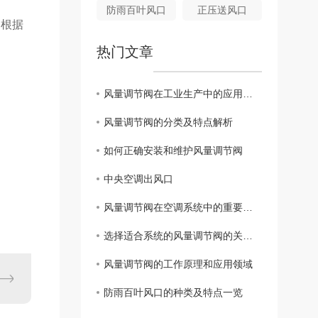
防雨百叶风口
正压送风口
，根据
热门文章
风量调节阀在工业生产中的应用与优势
风量调节阀的分类及特点解析
如何正确安装和维护风量调节阀
中央空调出风口
风量调节阀在空调系统中的重要性及作用
选择适合系统的风量调节阀的关键因素
风量调节阀的工作原理和应用领域
防雨百叶风口的种类及特点一览