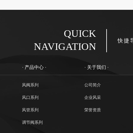
QUICK
快捷
NAVIGATION
· 产品中心 ·
· 关于我们 ·
风阀系列
公司简介
风口系列
企业风采
风管系列
荣誉资质
调节阀系列