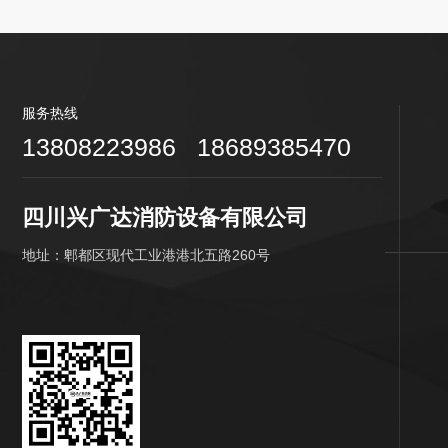
服务热线
13808223986 18689385470
四川兴广达消防设备有限公司
地址：郫都区现代工业港港北五路260号